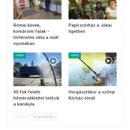
Római kövek,
Papírszínház a Jókai
komáromi falak –
ligetben
történelmi séta a múlt
nyomában
HÍREK
HÍREK
40 fok feletti
Horgásztábor a szőnyi
hőmérséklettel tetőzik
Kórház-tónál
a kánikula
ELŐZŐ
KÖVETKEZŐ