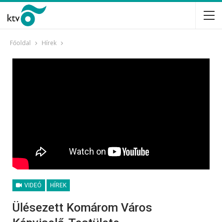
Főoldal
Hírek
VIDEÓ
HÍREK
Ülésezett Komárom Város