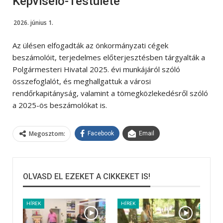
Képviselő-Testülete
2026. június 1.
Az ülésen elfogadták az önkormányzati cégek
beszámolóit, terjedelmes előterjesztésben tárgyalták a
Polgármesteri Hivatal 2025. évi munkájáról szóló
összefoglalót, és meghallgattuk a városi
rendőrkapitányság, valamint a tömegközlekedésről szóló
a 2025-ös beszámolókat is.
Megosztom:
Facebook
Email
OLVASD EL EZEKET A CIKKEKET IS!
HÍREK
HÍREK