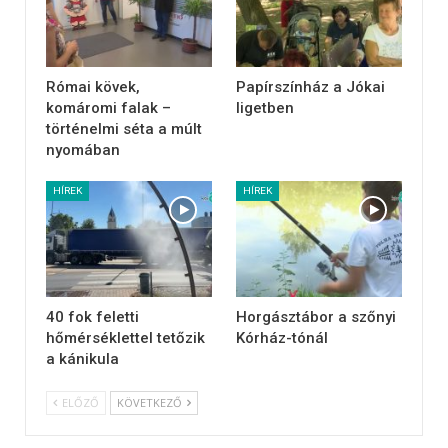
Római kövek,
Papírszínház a Jókai
komáromi falak –
ligetben
történelmi séta a múlt
nyomában
HÍREK
HÍREK
40 fok feletti
Horgásztábor a szőnyi
hőmérséklettel tetőzik
Kórház-tónál
a kánikula
ELŐZŐ
KÖVETKEZŐ