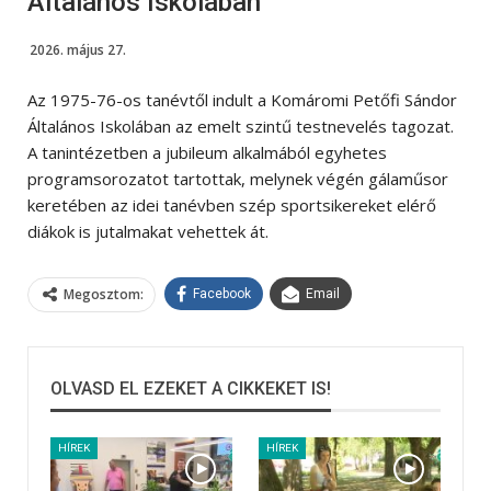
Általános Iskolában
2026. május 27.
Az 1975-76-os tanévtől indult a Komáromi Petőfi Sándor
Általános Iskolában az emelt szintű testnevelés tagozat.
A tanintézetben a jubileum alkalmából egyhetes
programsorozatot tartottak, melynek végén gálaműsor
keretében az idei tanévben szép sportsikereket elérő
diákok is jutalmakat vehettek át.
Megosztom:
Facebook
Email
OLVASD EL EZEKET A CIKKEKET IS!
HÍREK
HÍREK