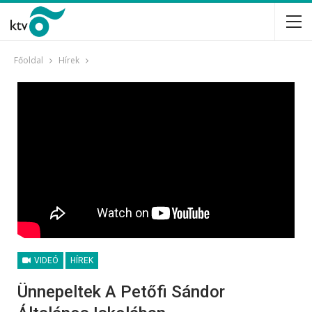
Főoldal
Hírek
VIDEÓ
HÍREK
Ünnepeltek A Petőfi Sándor