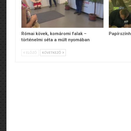
Római kövek, komáromi falak –
Papírszính
történelmi séta a múlt nyomában
ELŐZŐ
KÖVETKEZŐ