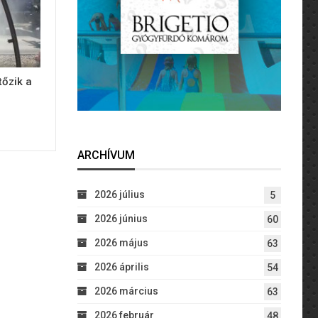
tőzik a
ARCHÍVUM
2026 július
5
2026 június
60
2026 május
63
2026 április
54
2026 március
63
2026 február
48