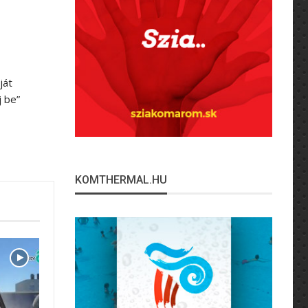
ját
j be”
KOMTHERMAL.HU