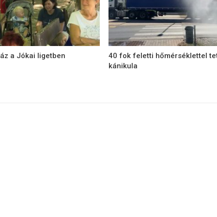
áz a Jókai ligetben
40 fok feletti hőmérséklettel te
kánikula