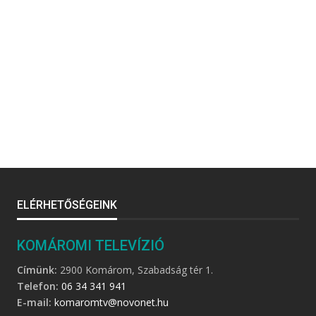
ELÉRHETŐSÉGEINK
KOMÁROMI TELEVÍZIÓ
Címünk:
2900 Komárom, Szabadság tér 1.
Telefon:
06 34 341 941
E-mail:
komaromtv@novonet.hu