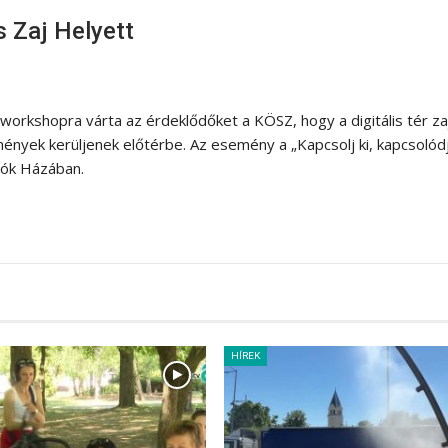
s Zaj Helyett
workshopra várta az érdeklődőket a KÖSZ, hogy a digitális tér za
ények kerüljenek előtérbe. Az esemény a „Kapcsolj ki, kapcsolód
iók Házában.
HÍREK