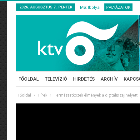
Ma:
Ibolya
PÁLYÁZATOK
2026. AUGUSZTUS 7., PÉNTEK
FŐOLDAL
TELEVÍZIÓ
HIRDETÉS
ARCHÍV
KAPCS
Főoldal
Hírek
Természetközeli élmények a digitális zaj helyett