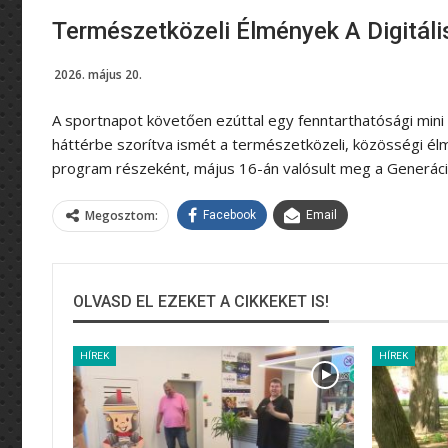
Természetközeli Élmények A Digitáli
2026. május 20.
A sportnapot követően ezúttal egy fenntarthatósági mini 
háttérbe szorítva ismét a természetközeli, közösségi élm
program részeként, május 16-án valósult meg a Generác
Megosztom:
Facebook
Email
OLVASD EL EZEKET A CIKKEKET IS!
HÍREK
HÍREK