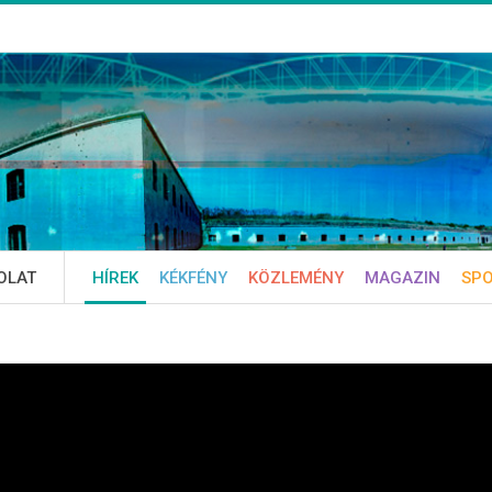
OLAT
HÍREK
KÉKFÉNY
KÖZLEMÉNY
MAGAZIN
SP