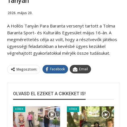
Tanyán
2026. május 20.
A Hollós Tanyán Para Baranta versenyt tartott a Tolma
Baranta Sport- és Kulturális Egyesület május 16-án. A
megmérettetés célja az volt, hogy a résztvevők játékos
ügyességi feladatokban a kevésbé ügyes kezükkel
végrehajtott gyakorlatokkal mérjék össze tudásukat.
Megosztom:
Facebook
Email
OLVASD EL EZEKET A CIKKEKET IS!
HÍREK
HÍREK