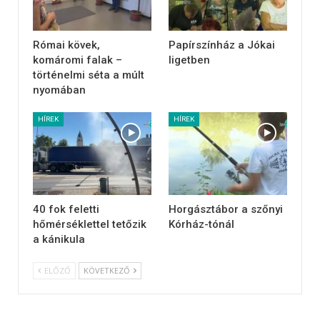
Római kövek,
Papírszínház a Jókai
komáromi falak –
ligetben
történelmi séta a múlt
nyomában
HÍREK
HÍREK
40 fok feletti
Horgásztábor a szőnyi
hőmérséklettel tetőzik
Kórház-tónál
a kánikula
ELŐZŐ
KÖVETKEZŐ