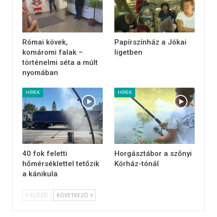
Római kövek,
Papírszínház a Jókai
komáromi falak –
ligetben
történelmi séta a múlt
nyomában
HÍREK
HÍREK
40 fok feletti
Horgásztábor a szőnyi
hőmérséklettel tetőzik
Kórház-tónál
a kánikula
ELŐZŐ
KÖVETKEZŐ