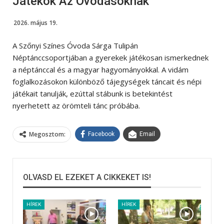
Játékok Az Óvodásoknak
2026. május 19.
A Szőnyi Színes Óvoda Sárga Tulipán
Néptánccsoportjában a gyerekek játékosan ismerkednek
a néptánccal és a magyar hagyományokkal. A vidám
foglalkozásokon különböző tájegységek táncait és népi
játékait tanulják, ezúttal stábunk is betekintést
nyerhetett az örömteli tánc próbába.
Megosztom:
Facebook
Email
OLVASD EL EZEKET A CIKKEKET IS!
HÍREK
HÍREK