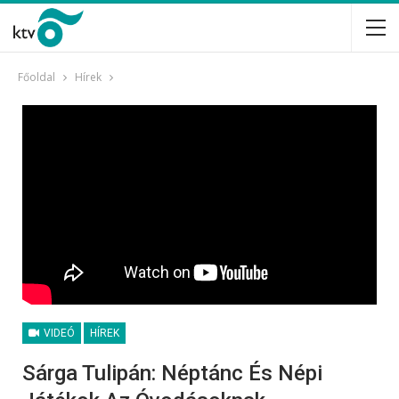
Főoldal
Hírek
VIDEÓ
HÍREK
Sárga Tulipán: Néptánc És Népi