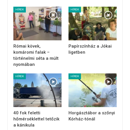
HÍREK
HÍREK
Római kövek,
Papírszínház a Jókai
komáromi falak –
ligetben
történelmi séta a múlt
nyomában
HÍREK
HÍREK
40 fok feletti
Horgásztábor a szőnyi
hőmérséklettel tetőzik
Kórház-tónál
a kánikula