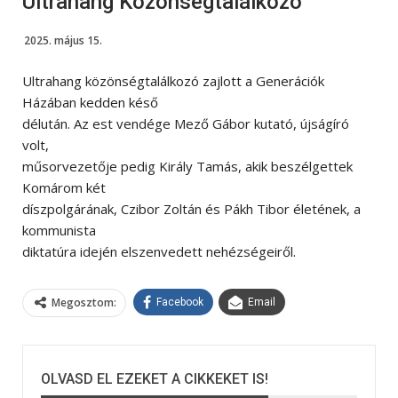
Ultrahang Közönségtalálkozó
2025. május 15.
Ultrahang közönségtalálkozó zajlott a Generációk
Házában kedden késő
délután. Az est vendége Mező Gábor kutató, újságíró
volt,
műsorvezetője pedig Király Tamás, akik beszélgettek
Komárom két
díszpolgárának, Czibor Zoltán és Pákh Tibor életének, a
kommunista
diktatúra idején elszenvedett nehézségeiről.
Megosztom:
Facebook
Email
OLVASD EL EZEKET A CIKKEKET IS!