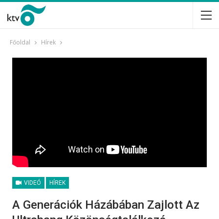
Főoldal
Hírek
VIDEÓ
HÍREK
A Generációk Házábában Zajlott Az