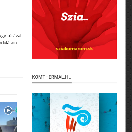
gy túrával
ánduláson
KOMTHERMAL.HU