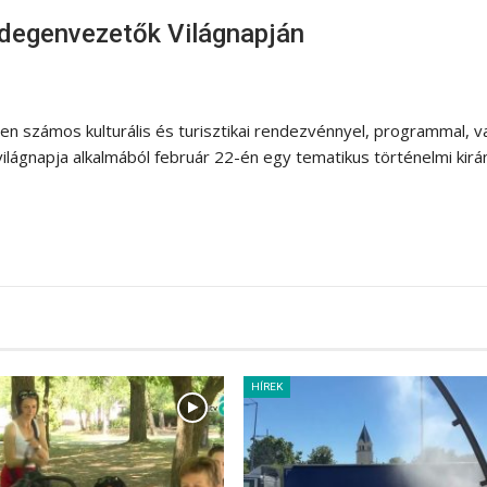
degenvezetők Világnapján
 számos kulturális és turisztikai rendezvénnyel, programmal, va
világnapja alkalmából február 22-én egy tematikus történelmi kir
HÍREK