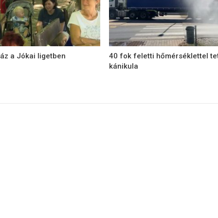
áz a Jókai ligetben
40 fok feletti hőmérséklettel te
kánikula