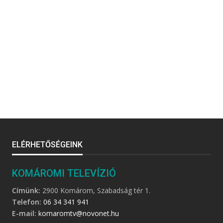
ELÉRHETŐSÉGEINK
KOMÁROMI TELEVÍZIÓ
Címünk:
2900 Komárom, Szabadság tér 1.
Telefon:
06 34 341 941
E-mail:
komaromtv@novonet.hu