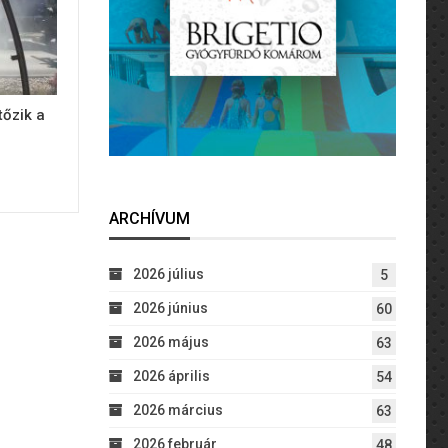
tőzik a
ARCHÍVUM
2026 július
5
2026 június
60
2026 május
63
2026 április
54
2026 március
63
2026 február
48