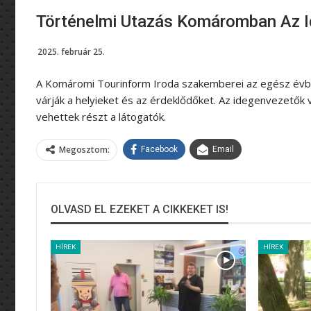
Történelmi Utazás Komáromban Az I
2025. február 25.
A Komáromi Tourinform Iroda szakemberei az egész évben
várják a helyieket és az érdeklődőket. Az idegenvezetők 
vehettek részt a látogatók.
Megosztom:
Facebook
Email
OLVASD EL EZEKET A CIKKEKET IS!
HÍREK
HÍREK