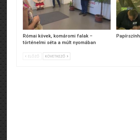
Római kövek, komáromi falak –
Papírszính
történelmi séta a múlt nyomában
ELŐZŐ
KÖVETKEZŐ