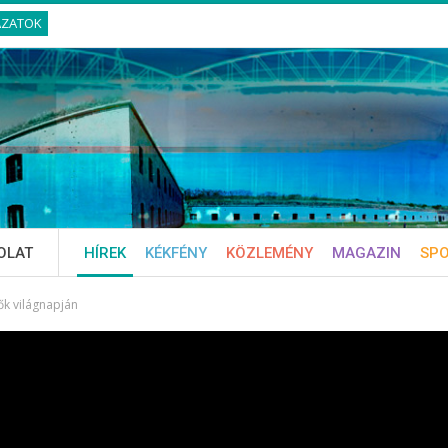
ÁZATOK
OLAT
HÍREK
KÉKFÉNY
KÖZLEMÉNY
MAGAZIN
SP
k világnapján