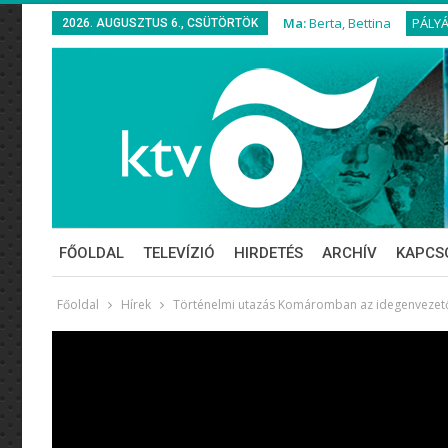
Ma:
Berta, Bettina
PÁLY
2026. AUGUSZTUS 6., CSÜTÖRTÖK
FŐOLDAL
TELEVÍZIÓ
HIRDETÉS
ARCHÍV
KAPCS
Főoldal
Hírek
Történelmi utazás Komáromban az idegenvezető