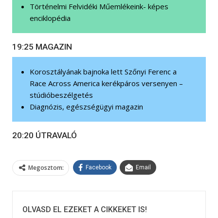
Történelmi Felvidéki Műemlékeink- képes
enciklopédia
19:25 MAGAZIN
Korosztályának bajnoka lett Szőnyi Ferenc a
Race Across America kerékpáros versenyen –
stúdióbeszélgetés
Diagnózis, egészségügyi magazin
20:20 ÚTRAVALÓ
Megosztom:
Facebook
Email
OLVASD EL EZEKET A CIKKEKET IS!