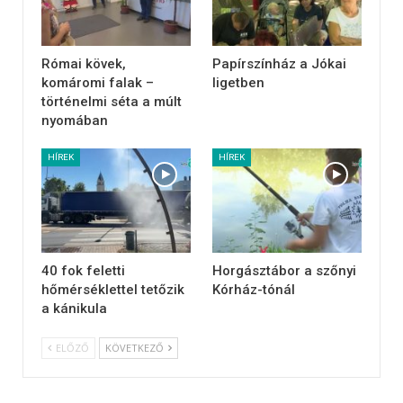
Római kövek,
Papírszínház a Jókai
komáromi falak –
ligetben
történelmi séta a múlt
nyomában
HÍREK
HÍREK
40 fok feletti
Horgásztábor a szőnyi
hőmérséklettel tetőzik
Kórház-tónál
a kánikula
ELŐZŐ
KÖVETKEZŐ