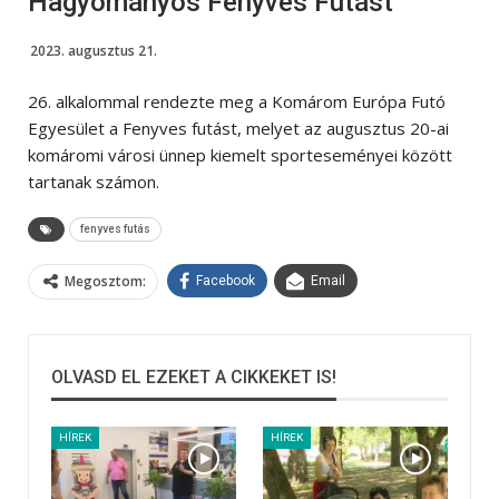
Hagyományos Fenyves Futást
2023. augusztus 21.
26. alkalommal rendezte meg a Komárom Európa Futó
Egyesület a Fenyves futást, melyet az augusztus 20-ai
komáromi városi ünnep kiemelt sporteseményei között
tartanak számon.
fenyves futás
Megosztom:
Facebook
Email
OLVASD EL EZEKET A CIKKEKET IS!
HÍREK
HÍREK