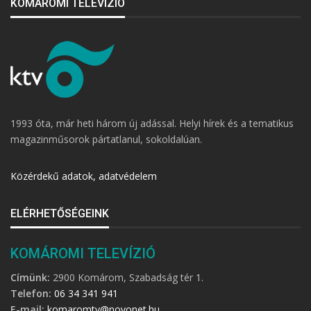
KOMÁROMI TELEVÍZIÓ
1993 óta, már heti három új adással. Helyi hírek és a tematikus
magazinműsorok pártatlanul, sokoldalúan.
Közérdekű adatok, adatvédelem
ELÉRHETŐSÉGEINK
KOMÁROMI TELEVÍZIÓ
Címünk:
2900 Komárom, Szabadság tér 1.
Telefon:
06 34 341 941
E-mail:
komaromtv@novonet.hu