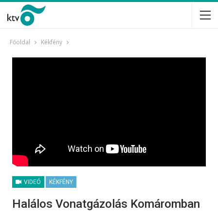
Főoldal
Kékfény
VIDEÓ
KÉKFÉNY
Halálos Vonatgázolás Komáromban