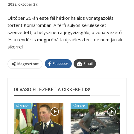
2022. október 27.
Október 26-án este fél hétkor halálos vonatgázolás
történt Komáromban. A férfi súlyos sérüléseket
szenvedett, a helyszínen a jegyvizsgáló, a vonatvezető
és a rendőr is megpróbálta újraéleszteni, de nem jártak
sikerrel.
Megosztom:
Facebook
Email
OLVASD EL EZEKET A CIKKEKET IS!
KÉKFÉNY
KÉKFÉNY