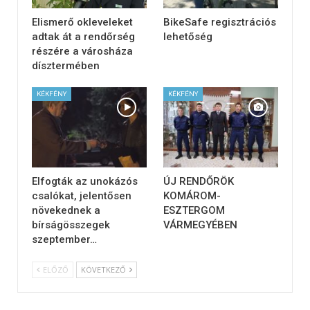
Elismerő okleveleket
BikeSafe regisztrációs
adtak át a rendőrség
lehetőség
részére a városháza
dísztermében
KÉKFÉNY
KÉKFÉNY
Elfogták az unokázós
ÚJ RENDŐRÖK
csalókat, jelentősen
KOMÁROM-
növekednek a
ESZTERGOM
bírságösszegek
VÁRMEGYÉBEN
szeptember…
ELŐZŐ
KÖVETKEZŐ