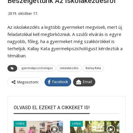
Beszélgettünk Az Iskolakezdésről
2019. október 17.
Az iskolakezdés a legtöbb gyermeket megviseli, mert új
feladatokkal kell megbirkózniuk. A szülői elvárás is egyre
nagyobb, főleg, ha a gyermeket még szakkörökkel is
terheljük. Kallay Kata gyermekpszichológust kérdeztük a
témában.
gyermekpszichológus
iskolakezdés
Kallay Kata
Megosztom:
Facebook
Email
OLVASD EL EZEKET A CIKKEKET IS!
HÍREK
HÍREK