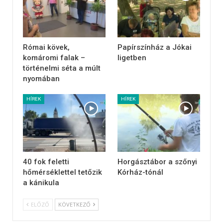
Római kövek,
Papírszínház a Jókai
komáromi falak –
ligetben
történelmi séta a múlt
nyomában
HÍREK
HÍREK
40 fok feletti
Horgásztábor a szőnyi
hőmérséklettel tetőzik
Kórház-tónál
a kánikula
ELŐZŐ
KÖVETKEZŐ