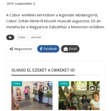
2019. szeptember 4.
A Czibor-emlékév keretében a legendás labdarúgóról,
Czibor Zoltán életéről készült musicalt augusztus 30-án
mutatta be a Magyarock Dalszínház a Monostori erődben.
Czibor
musical
Megosztom:
Facebook
Email
OLVASD EL EZEKET A CIKKEKET IS!
HÍREK
HÍREK