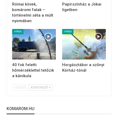
Római kövek,
Papírszínház a Jókai
komáromi falak –
ligetben
történelmi séta a múlt
nyomában
HÍREK
HÍREK
40 fok feletti
Horgásztábor a szőnyi
hőmérséklettel tetőzik
Kórház-tónál
a kánikula
ELŐZŐ
KÖVETKEZŐ
KOMAROM.HU