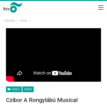
Főoldal
Hírek
VIDEÓ
HÍREK
Czibor A Rongylábú Musical