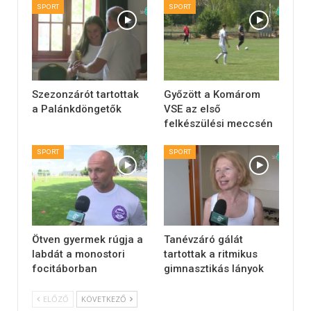
SPORT
SPORT
Szezonzárót tartottak
Győzött a Komárom
a Palánkdöngetők
VSE az első
felkészülési meccsén
SPORT
SPORT
Ötven gyermek rúgja a
Tanévzáró gálát
labdát a monostori
tartottak a ritmikus
focitáborban
gimnasztikás lányok
ELŐZŐ
KÖVETKEZŐ