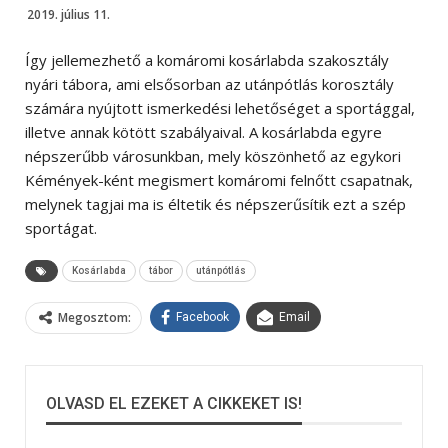
2019. július 11.
Így jellemezhető a komáromi kosárlabda szakosztály
nyári tábora, ami elsősorban az utánpótlás korosztály
számára nyújtott ismerkedési lehetőséget a sportággal,
illetve annak kötött szabályaival. A kosárlabda egyre
népszerűbb városunkban, mely köszönhető az egykori
Kémények-ként megismert komáromi felnőtt csapatnak,
melynek tagjai ma is éltetik és népszerűsítik ezt a szép
sportágat.
Kosárlabda
tábor
utánpótlás
Megosztom:
Facebook
Email
OLVASD EL EZEKET A CIKKEKET IS!