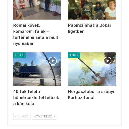
Római kövek,
Papírszínház a Jókai
komáromi falak –
ligetben
történelmi séta a múlt
nyomában
HÍREK
HÍREK
40 fok feletti
Horgásztábor a szőnyi
hőmérséklettel tetőzik
Kórház-tónál
a kánikula
ELŐZŐ
KÖVETKEZŐ