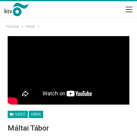
Főoldal
Hírek
VIDEÓ
HÍREK
Máltai Tábor