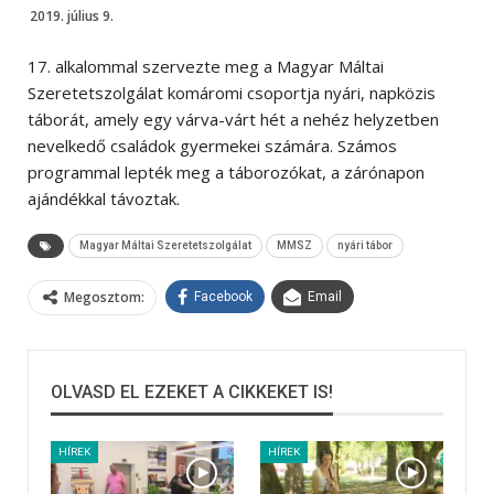
2019. július 9.
17. alkalommal szervezte meg a Magyar Máltai
Szeretetszolgálat komáromi csoportja nyári, napközis
táborát, amely egy várva-várt hét a nehéz helyzetben
nevelkedő családok gyermekei számára. Számos
programmal lepték meg a táborozókat, a zárónapon
ajándékkal távoztak.
Magyar Máltai Szeretetszolgálat
MMSZ
nyári tábor
Megosztom:
Facebook
Email
OLVASD EL EZEKET A CIKKEKET IS!
HÍREK
HÍREK