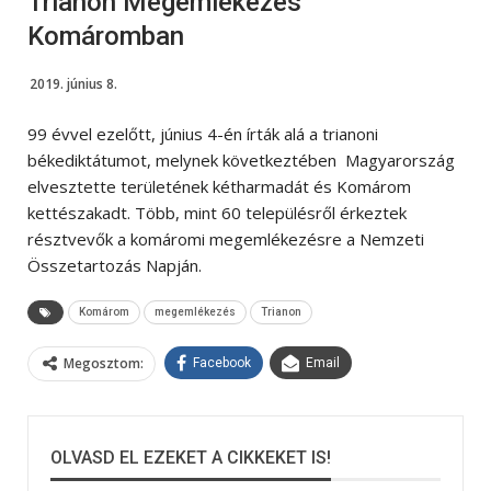
Trianon Megemlékezés
Komáromban
2019. június 8.
99 évvel ezelőtt, június 4-én írták alá a trianoni
békediktátumot, melynek következtében Magyarország
elvesztette területének kétharmadát és Komárom
kettészakadt. Több, mint 60 településről érkeztek
résztvevők a komáromi megemlékezésre a Nemzeti
Összetartozás Napján.
Komárom
megemlékezés
Trianon
Megosztom:
Facebook
Email
OLVASD EL EZEKET A CIKKEKET IS!