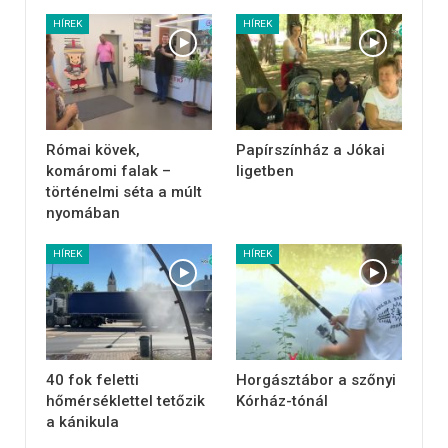
HÍREK
HÍREK
Római kövek,
Papírszínház a Jókai
komáromi falak –
ligetben
történelmi séta a múlt
nyomában
HÍREK
HÍREK
40 fok feletti
Horgásztábor a szőnyi
hőmérséklettel tetőzik
Kórház-tónál
a kánikula