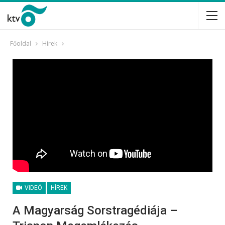
Főoldal
Hírek
VIDEÓ
HÍREK
A Magyarság Sorstragédiája –