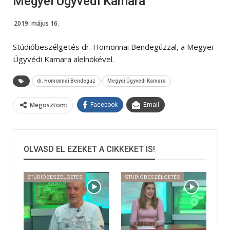
Megyei Ügyvédi Kamara
2019. május 16.
Stúdióbeszélgetés dr. Homonnai Bendegúzzal, a Megyei
Ügyvédi Kamara alelnökével.
dr. Homonnai Bendegúz
Megyei Ügyvédi Kamara
Megosztom:
Facebook
Email
OLVASD EL EZEKET A CIKKEKET IS!
STÚDIÓBESZÉLGETÉS
STÚDIÓBESZÉLGETÉS