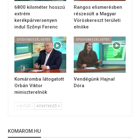
6800 kilométer hosszú
Rangos elismerésben
extrém
részesült a Magyar
kerékpárversenyen
Vöröskereszt területi
indul Szőnyi Ferenc
elnöke
STÚDIÓBESZÉLGETÉS
STÚDIÓBESZÉLGETÉS
Komáromba látogatott
Vendégünk Hajnal
Orbán Viktor
Dóra
miniszterelnök
ELŐZŐ
KÖVETKEZŐ
KOMAROM.HU