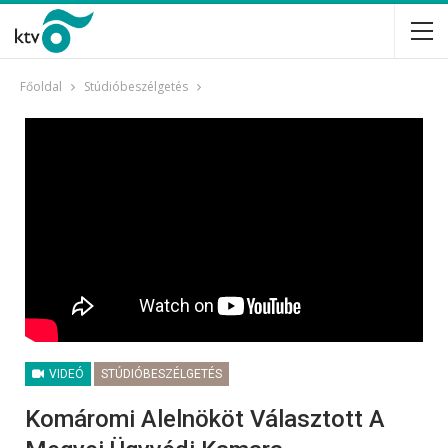
Főoldal
Stúdióbeszélgetés
VIDEÓ
STÚDIÓBESZÉLGETÉS
Komáromi Alelnököt Választott A