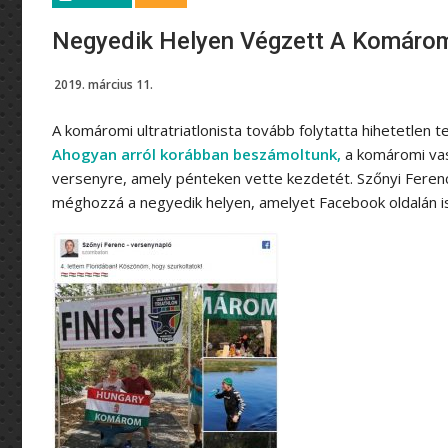
Negyedik Helyen Végzett A Komáromi
2019. március 11.
A komáromi ultratriatlonista tovább folytatta hihetetlen t
Ahogyan arról korábban beszámoltunk,
a komáromi vase
versenyre, amely pénteken vette kezdetét. Szőnyi Feren
méghozzá a negyedik helyen, amelyet Facebook oldalán i