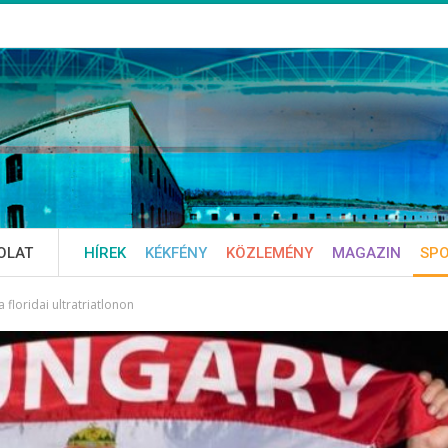
OLAT
HÍREK
KÉKFÉNY
KÖZLEMÉNY
MAGAZIN
SP
loridai ultratriatlonon