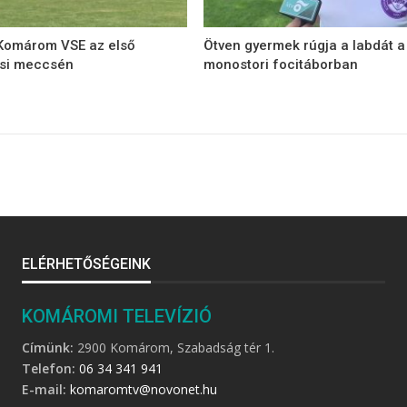
 Komárom VSE az első
Ötven gyermek rúgja a labdát a
ési meccsén
monostori focitáborban
ELÉRHETŐSÉGEINK
KOMÁROMI TELEVÍZIÓ
Címünk:
2900 Komárom, Szabadság tér 1.
Telefon:
06 34 341 941
E-mail:
komaromtv@novonet.hu