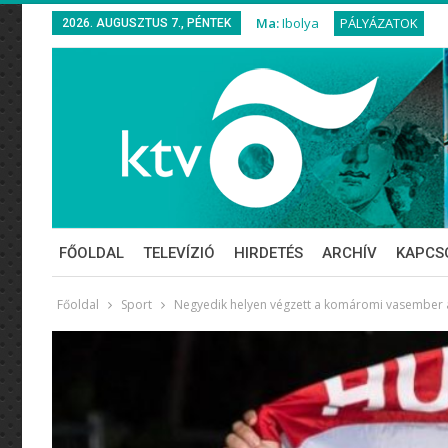
Ma:
Ibolya
PÁLYÁZATOK
2026. AUGUSZTUS 7., PÉNTEK
FŐOLDAL
TELEVÍZIÓ
HIRDETÉS
ARCHÍV
KAPCS
Főoldal
Sport
Negyedik helyen végzett a komáromi vasember a f