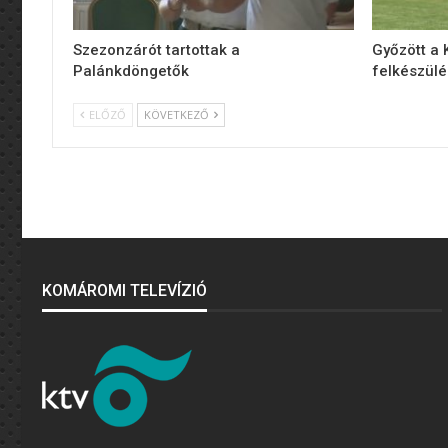
Szezonzárót tartottak a
Győzött a
Palánkdöngetők
felkészül
ELŐZŐ
KÖVETKEZŐ
KOMÁROMI TELEVÍZIÓ