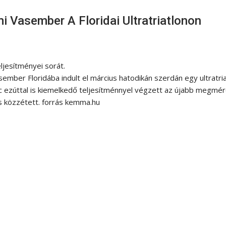
 Vasember A Floridai Ultratriatlonon
eljesítményei sorát.
mber Floridába indult el március hatodikán szerdán egy ultratria
c ezúttal is kiemelkedő teljesítménnyel végzett az újabb megmé
s közzétett. forrás kemma.hu