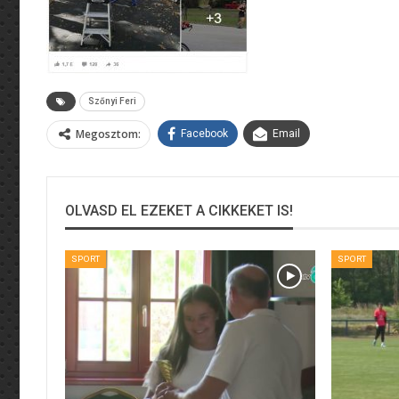
Szőnyi Feri
Megosztom:
Facebook
Email
OLVASD EL EZEKET A CIKKEKET IS!
SPORT
SPORT