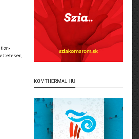
tlon-
rettetésén,
KOMTHERMAL.HU