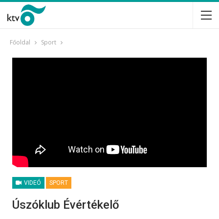
Főoldal
Sport
VIDEÓ
SPORT
Úszóklub Évértékelő