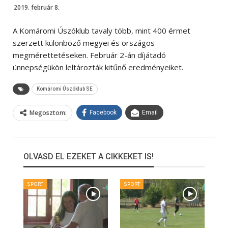
2019. február 8.
A Komáromi Úszóklub tavaly több, mint 400 érmet
szerzett különböző megyei és országos
megmérettetéseken. Február 2-án díjátadó
ünnepségükön leltározták kitűnő eredményeiket.
Komáromi Úszóklub SE
Megosztom:
Facebook
Email
OLVASD EL EZEKET A CIKKEKET IS!
SPORT
SPORT