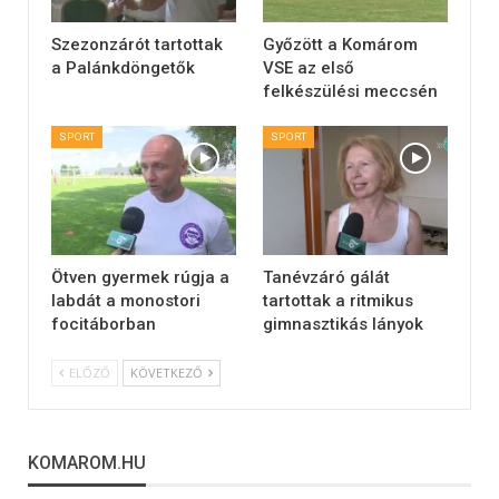
Szezonzárót tartottak
Győzött a Komárom
a Palánkdöngetők
VSE az első
felkészülési meccsén
SPORT
SPORT
Ötven gyermek rúgja a
Tanévzáró gálát
labdát a monostori
tartottak a ritmikus
focitáborban
gimnasztikás lányok
ELŐZŐ
KÖVETKEZŐ
KOMAROM.HU