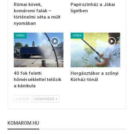
Római kövek,
Papírszínház a Jókai
komáromi falak –
ligetben
történelmi séta a múlt
nyomában
HÍREK
HÍREK
40 fok feletti
Horgásztábor a szőnyi
hőmérséklettel tetőzik
Kórház-tónál
a kánikula
ELŐZŐ
KÖVETKEZŐ
KOMAROM.HU