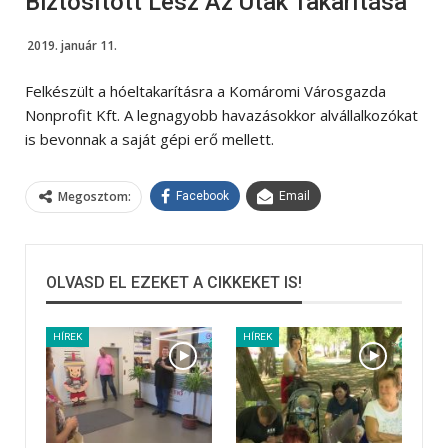
Biztosított Lesz Az Utak Takarítása
2019. január 11.
Felkészült a hóeltakarításra a Komáromi Városgazda
Nonprofit Kft. A legnagyobb havazásokkor alvállalkozókat
is bevonnak a saját gépi erő mellett.
Megosztom:
Facebook
Email
OLVASD EL EZEKET A CIKKEKET IS!
HÍREK
HÍREK