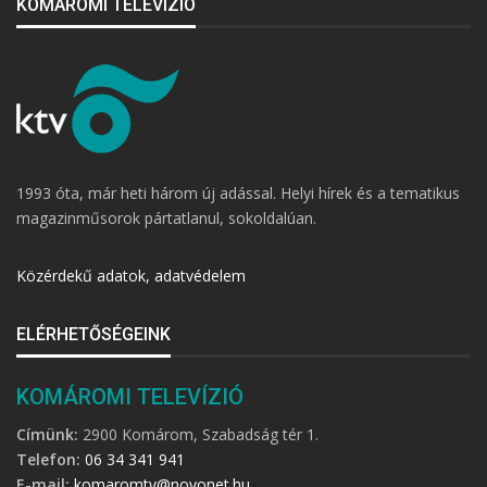
KOMÁROMI TELEVÍZIÓ
1993 óta, már heti három új adással. Helyi hírek és a tematikus
magazinműsorok pártatlanul, sokoldalúan.
Közérdekű adatok, adatvédelem
ELÉRHETŐSÉGEINK
KOMÁROMI TELEVÍZIÓ
Címünk:
2900 Komárom, Szabadság tér 1.
Telefon:
06 34 341 941
E-mail:
komaromtv@novonet.hu