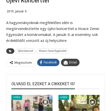
Újévi Koncerttel
2019. január 9.
A hagyományoknak megfelelően idén is
megörvendeztette egy újévi koncerttel a Vivace Zenei
Egyesület a komáromiakat. A január 6-ai esemény sok
érdeklődőt vonzott az új helyszínre.
Újévi koncert
Vivace Zenei Egyesület
Megosztom:
Facebook
Email
OLVASD EL EZEKET A CIKKEKET IS!
HÍREK
HÍREK