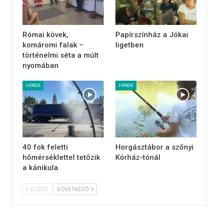
Római kövek,
Papírszínház a Jókai
komáromi falak –
ligetben
történelmi séta a múlt
nyomában
HÍREK
HÍREK
40 fok feletti
Horgásztábor a szőnyi
hőmérséklettel tetőzik
Kórház-tónál
a kánikula
ELŐZŐ
KÖVETKEZŐ