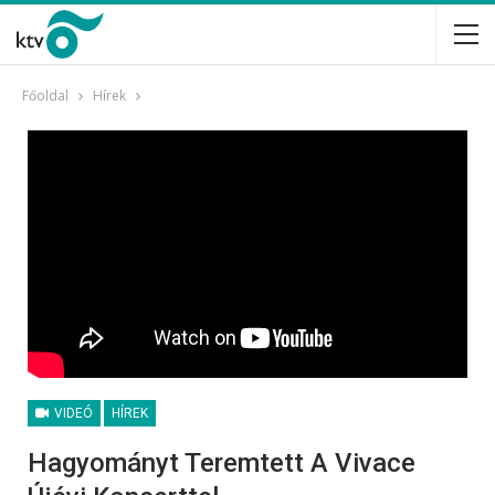
Főoldal
Hírek
VIDEÓ
HÍREK
Hagyományt Teremtett A Vivace