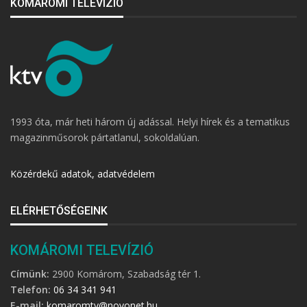
KOMÁROMI TELEVÍZIÓ
1993 óta, már heti három új adással. Helyi hírek és a tematikus
magazinműsorok pártatlanul, sokoldalúan.
Közérdekű adatok, adatvédelem
ELÉRHETŐSÉGEINK
KOMÁROMI TELEVÍZIÓ
Címünk:
2900 Komárom, Szabadság tér 1.
Telefon:
06 34 341 941
E-mail:
komaromtv@novonet.hu