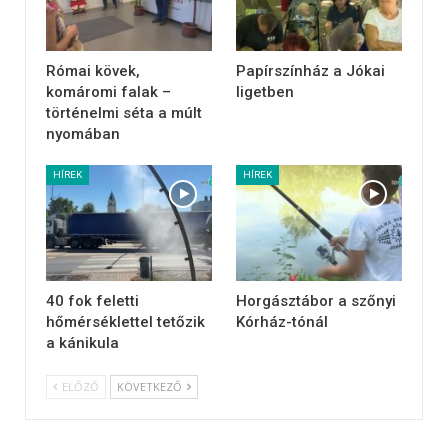
Római kövek,
Papírszínház a Jókai
komáromi falak –
ligetben
történelmi séta a múlt
nyomában
HÍREK
HÍREK
40 fok feletti
Horgásztábor a szőnyi
hőmérséklettel tetőzik
Kórház-tónál
a kánikula
ELŐZŐ
KÖVETKEZŐ