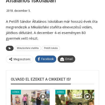
Általános Iskolában
2018. december 5.
A Petőfi Sándor Általános Iskolában már hosszú évek óta
megrendezik a Mikulásfalvi staféta elnevezésű vidám,
játékos délutánt. A december 4-ei eseményen 80
gyermek vett részt.
Mikulásfalvi staféta
Petőfi Iskola
Megosztom:
Facebook
Email
OLVASD EL EZEKET A CIKKEKET IS!
HÍREK
HÍREK