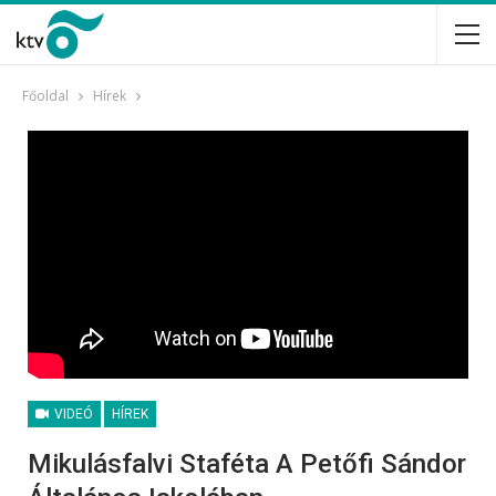
Főoldal
Hírek
VIDEÓ
HÍREK
Mikulásfalvi Staféta A Petőfi Sándor