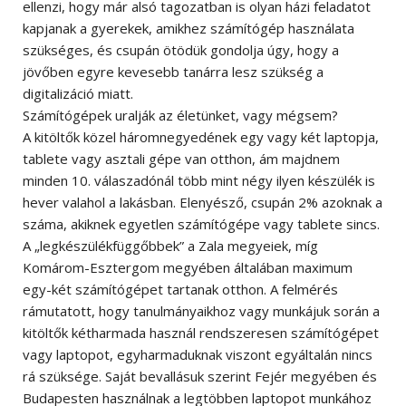
ellenzi, hogy már alsó tagozatban is olyan házi feladatot
kapjanak a gyerekek, amikhez számítógép használata
szükséges, és csupán ötödük gondolja úgy, hogy a
jövőben egyre kevesebb tanárra lesz szükség a
digitalizáció miatt.
Számítógépek uralják az életünket, vagy mégsem?
A kitöltők közel háromnegyedének egy vagy két laptopja,
tablete vagy asztali gépe van otthon, ám majdnem
minden 10. válaszadónál több mint négy ilyen készülék is
hever valahol a lakásban. Elenyésző, csupán 2% azoknak a
száma, akiknek egyetlen számítógépe vagy tablete sincs.
A „legkészülékfüggőbbek” a Zala megyeiek, míg
Komárom-Esztergom megyében általában maximum
egy-két számítógépet tartanak otthon. A felmérés
rámutatott, hogy tanulmányaikhoz vagy munkájuk során a
kitöltők kétharmada használ rendszeresen számítógépet
vagy laptopot, egyharmaduknak viszont egyáltalán nincs
rá szüksége. Saját bevallásuk szerint Fejér megyében és
Budapesten használnak a legtöbben laptopot munkához