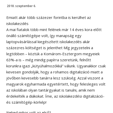
2018. szeptember 6.
Emiatt akár több százezer forintba is kerülhet az
iskolakezdés
A mai fiatalok több mint felének már 14 éves kora előtt
önálló számítógépe volt, így manapság egy
laptopvásárlással kiegészített iskolakezdés akár
százezres költséget is jelenthet Míg jegyzetelni a
legtöbben – köztük a Komárom-Esztergom megyeiek
63%-a is – még mindig papírra szeretünk, felnőtt
korunkra igazi „kütyühalmozókká” válunk. Ugyanakkor csak
kevesen gondolják, hogy a rohamos digitalizáció miatt a
jövőben kevesebb tanárra lesz szükség. Azzal viszont a
magyarok egyharmada egyetértett, hogy felesleges volt
az iskolában olyan tantárgyakat is tanulni, amik nem
érdekelték a diákokat. Íme, az iskolakezdési digitalizáció-
és számítógép-körkép!
Neked mikor volt az első?