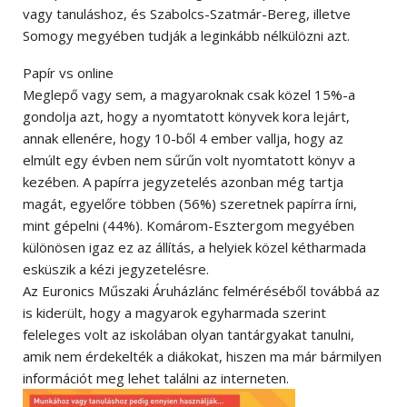
vagy tanuláshoz, és Szabolcs-Szatmár-Bereg, illetve
Somogy megyében tudják a leginkább nélkülözni azt.
Papír vs online
Meglepő vagy sem, a magyaroknak csak közel 15%-a
gondolja azt, hogy a nyomtatott könyvek kora lejárt,
annak ellenére, hogy 10-ből 4 ember vallja, hogy az
elmúlt egy évben nem sűrűn volt nyomtatott könyv a
kezében. A papírra jegyzetelés azonban még tartja
magát, egyelőre többen (56%) szeretnek papírra írni,
mint gépelni (44%). Komárom-Esztergom megyében
különösen igaz ez az állítás, a helyiek közel kétharmada
esküszik a kézi jegyzetelésre.
Az Euronics Műszaki Áruházlánc felméréséből továbbá az
is kiderült, hogy a magyarok egyharmada szerint
feleleges volt az iskolában olyan tantárgyakat tanulni,
amik nem érdekelték a diákokat, hiszen ma már bármilyen
információt meg lehet találni az interneten.