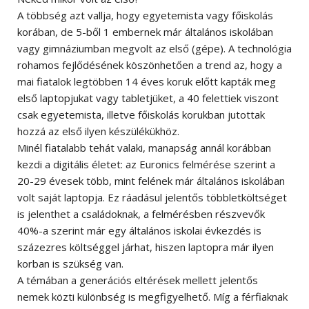
A többség azt vallja, hogy egyetemista vagy főiskolás
korában, de 5-ből 1 embernek már általános iskolában
vagy gimnáziumban megvolt az első (gépe). A technológia
rohamos fejlődésének köszönhetően a trend az, hogy a
mai fiatalok legtöbben 14 éves koruk előtt kapták meg
első laptopjukat vagy tabletjüket, a 40 felettiek viszont
csak egyetemista, illetve főiskolás korukban jutottak
hozzá az első ilyen készülékükhöz.
Minél fiatalabb tehát valaki, manapság annál korábban
kezdi a digitális életet: az Euronics felmérése szerint a
20-29 évesek több, mint felének már általános iskolában
volt saját laptopja. Ez ráadásul jelentős többletköltséget
is jelenthet a családoknak, a felmérésben részvevők
40%-a szerint már egy általános iskolai évkezdés is
százezres költséggel járhat, hiszen laptopra már ilyen
korban is szükség van.
A témában a generációs eltérések mellett jelentős
nemek közti különbség is megfigyelhető. Míg a férfiaknak