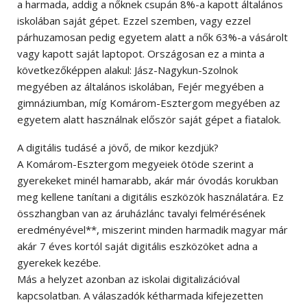
a harmada, addig a nőknek csupán 8%-a kapott általános
iskolában saját gépet. Ezzel szemben, vagy ezzel
párhuzamosan pedig egyetem alatt a nők 63%-a vásárolt
vagy kapott saját laptopot. Országosan ez a minta a
következőképpen alakul: Jász-Nagykun-Szolnok
megyében az általános iskolában, Fejér megyében a
gimnáziumban, míg Komárom-Esztergom megyében az
egyetem alatt használnak először saját gépet a fiatalok.
A digitális tudásé a jövő, de mikor kezdjük?
A Komárom-Esztergom megyeiek ötöde szerint a
gyerekeket minél hamarabb, akár már óvodás korukban
meg kellene tanítani a digitális eszközök használatára. Ez
összhangban van az áruházlánc tavalyi felmérésének
eredményével**, miszerint minden harmadik magyar már
akár 7 éves kortól saját digitális eszközöket adna a
gyerekek kezébe.
Más a helyzet azonban az iskolai digitalizációval
kapcsolatban. A válaszadók kétharmada kifejezetten