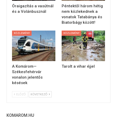
Óraigazítás a vasútnál
Péntektől három hétig
és a Volánbusznál
nem közlekednek a
vonatok Tatabánya és
Biatorbágy között!
KÖZLEMÉNY
KÖZLEMÉNY
A Komárom—
Tarolt a vihar éjjel
Székesfehérvár
vonalon jelentős
késések
ELŐZŐ
KÖVETKEZŐ
KOMAROM.HU