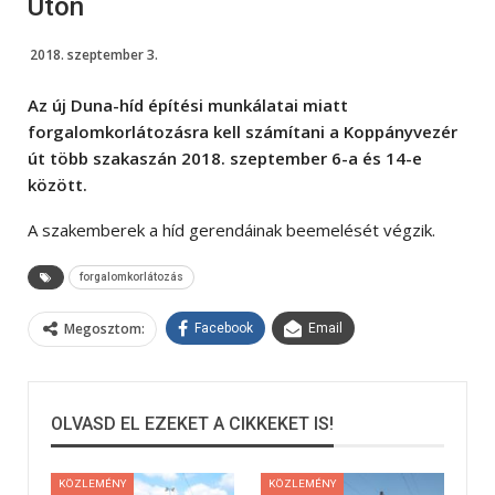
Úton
2018. szeptember 3.
Az új Duna-híd építési munkálatai miatt
forgalomkorlátozásra kell számítani a Koppányvezér
út több szakaszán 2018. szeptember 6-a és 14-e
között.
A szakemberek a híd gerendáinak beemelését végzik.
forgalomkorlátozás
Megosztom:
Facebook
Email
OLVASD EL EZEKET A CIKKEKET IS!
KÖZLEMÉNY
KÖZLEMÉNY