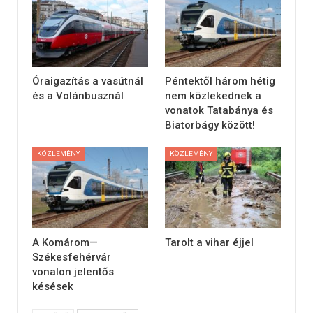
Óraigazítás a vasútnál
Péntektől három hétig
és a Volánbusznál
nem közlekednek a
vonatok Tatabánya és
Biatorbágy között!
KÖZLEMÉNY
KÖZLEMÉNY
A Komárom—
Tarolt a vihar éjjel
Székesfehérvár
vonalon jelentős
késések