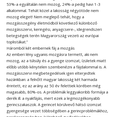
53%-a egyáltalán nem mozog, 24%-a pedig havi 1-3
alkalommal. Tehát közel a lakosság négyötöde nem
mozog eleget! Nem meglepő tehát, hogy a
mozgásszegény életmódból következő különböző
mozgásszervi, keringési, anyagcsere-, idegrendszeri
betegségek terén Magyarország vezeti az európai
toplistákat.”
Háromból két embernek fáj a mozgás
Az emberi lény ugyanis mozgásra termett, aki nem
mozog, az a túlsúly és a gyenge izomzat, ízületek miatt
előbb utóbb kénytelen szembenézni a fájdalommal is. A
mozgásszervi megbetegedések igen elterjedtek
hazánkban: a felnőtt magyar lakosság két harmada
érintett, ez az arány az 50 év felettiek körében még
magasabb, 80%-os. A problémák leggyakoribb formája a
derék ill. a nyakfájás, mert ezek a legmozgékonyabb
gerincszakaszok. A gerincet körülvevő hátsó izomzat
gyengesége vezet többségében a gerincproblémákhoz,
porckorongsérvhez, különböző gyulladásokhoz,