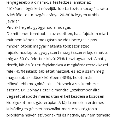
lényegesebb a dinamikus testedzés, amikor az
állóképességünket növeljük. Ide tartozik a kocogás, séta.
A kétféle testmozgás aránya 20-80% legyen utóbbi
javára.”
Pirulák helyett gyógymód a mozgás
De mit lehet tenni abban az esetben, ha a fájdalom miatt
már nem képes a mozgásra az idős beteg? Sajnos
minden ötödik magyar hetente többször szed
fájdalomcsillapító gyógyszert mozgásszervi fájdalmakra,
míg az 50 év felettiek közül 23% teszi ugyanezt. A hát-,
derék, láb és ízületi fájdalmakra a megkérdezettek közel
fele (45%) inkább tablettát használ, és ez a szám még
magasabb az idősek körében (48%), holott más,
előnyösebb megoldások is léteznek a szakemberek
szerint. Dr. Zolnay Péter elmondta: „szakember által
végzett állapotfelmérés után el kell kezdeni a közösen
kidolgozott mozgásterápiát. A fájdalom ellen érdemes
külsődleges géleket használni, mert ezek rögtön a
probléma helyén szívódnak fel és hatnak, így nem terhelik