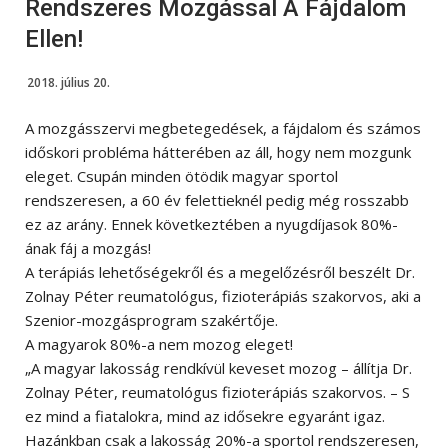
Rendszeres Mozgással A Fájdalom
Ellen!
2018. július 20.
A mozgásszervi megbetegedések, a fájdalom és számos
időskori probléma hátterében az áll, hogy nem mozgunk
eleget. Csupán minden ötödik magyar sportol
rendszeresen, a 60 év felettieknél pedig még rosszabb
ez az arány. Ennek következtében a nyugdíjasok 80%-
ának fáj a mozgás!
A terápiás lehetőségekről és a megelőzésről beszélt Dr.
Zolnay Péter reumatológus, fizioterápiás szakorvos, aki a
Szenior-mozgásprogram szakértője.
A magyarok 80%-a nem mozog eleget!
„A magyar lakosság rendkívül keveset mozog – állítja Dr.
Zolnay Péter, reumatológus fizioterápiás szakorvos. – S
ez mind a fiatalokra, mind az idősekre egyaránt igaz.
Hazánkban csak a lakosság 20%-a sportol rendszeresen,