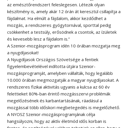
az emésztőrendszert feleslegesen. Létezik olyan
készítmény is, amely akár 12 órán át keresztül csillapítja a
fájdalmat. Ha elmúlt a fájdalom, akkor kezdődhet a
mozgás, a rendszeres gyógytornával, sporttal pedig
csökkenhet a testsúly, erősödnek a csontok, az ízületek
és kevesebb lesz a fájdalom is.”
A Szenior-mozgásprogram idén 10 órában mozgatja meg
a nyugdíjasokat!
A Nyugdíjasok Országos Szövetsége a fentiek
figyelembevételével indította útjára Szenior-
mozgásprogramját, amelyben vállalták, hogy legalább
10.000 órában megmozgatják a magyar nyugdíjasokat. A
rendszeres fizikai aktivitás ugyanis a kulcsa az 60 év
felettieket 80%-ban érintő mozgásszervi problémák
megelőzésének és karbantartásának, ráadásul a
mozgással több időskori megbetegedés is megelőzhető.
A NYOSZ Szenior-mozgásprogramjának célja
hangsúlyozni, hogy az aktív életmód idős korban is
fontos, és segítségével valóban tehetünk az ellen, hogy a