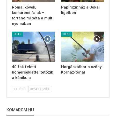
Római kövek,
Papírszínház a Jókai
komáromi falak –
ligetben
történelmi séta a múlt
nyomában
HÍREK
HÍREK
40 fok feletti
Horgásztábor a szőnyi
hőmérséklettel tetőzik
Kórház-tónál
a kánikula
ELŐZŐ
KÖVETKEZŐ
KOMAROM.HU