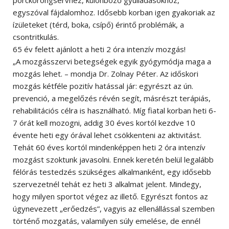
egyszóval fájdalomhoz. Idősebb korban igen gyakoriak az
ízületeket (térd, boka, csípő) érintő problémák, a
csontritkulás.
65 év felett ajánlott a heti 2 óra intenzív mozgás!
„A mozgásszervi betegségek egyik gyógymódja maga a
mozgás lehet. – mondja Dr. Zolnay Péter. Az időskori
mozgás kétféle pozitív hatással jár: egyrészt az ún.
prevenció, a megelőzés révén segít, másrészt terápiás,
rehabilitációs célra is használható. Míg fiatal korban heti 6-
7 órát kell mozogni, addig 30 éves kortól kezdve 10
évente heti egy órával lehet csökkenteni az aktivitást.
Tehát 60 éves kortól mindenképpen heti 2 óra intenzív
mozgást szoktunk javasolni. Ennek keretén belül legalább
félórás testedzés szükséges alkalmanként, egy idősebb
szervezetnél tehát ez heti 3 alkalmat jelent. Mindegy,
hogy milyen sportot végez az illető. Egyrészt fontos az
úgynevezett „erőedzés”, vagyis az ellenállással szemben
történő mozgatás, valamilyen súly emelése, de ennél