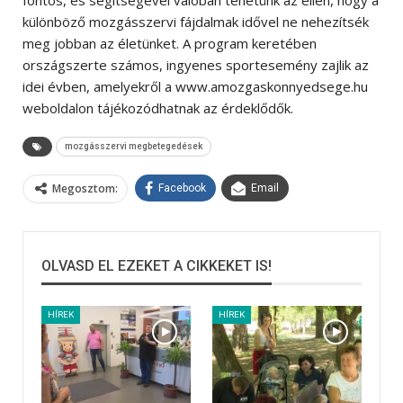
különböző mozgásszervi fájdalmak idővel ne nehezítsék
meg jobban az életünket. A program keretében
országszerte számos, ingyenes sportesemény zajlik az
idei évben, amelyekről a www.amozgaskonnyedsege.hu
weboldalon tájékozódhatnak az érdeklődők.
mozgásszervi megbetegedések
Megosztom:
Facebook
Email
OLVASD EL EZEKET A CIKKEKET IS!
HÍREK
HÍREK