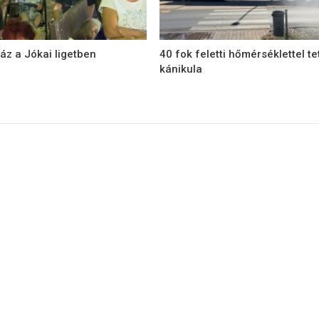
áz a Jókai ligetben
40 fok feletti hőmérséklettel te
kánikula