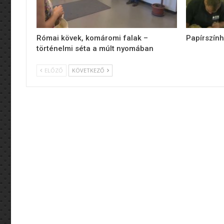
Római kövek, komáromi falak –
Papírszính
történelmi séta a múlt nyomában
ELŐZŐ
KÖVETKEZŐ