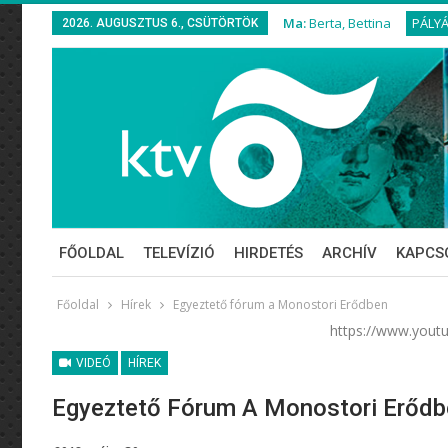
Ma:
Berta, Bettina
PÁLY
2026. AUGUSZTUS 6., CSÜTÖRTÖK
FŐOLDAL
TELEVÍZIÓ
HIRDETÉS
ARCHÍV
KAPCS
Főoldal
Hírek
Egyeztető fórum a Monostori Erődben
https://www.you
VIDEÓ
HÍREK
Egyeztető Fórum A Monostori Erődb