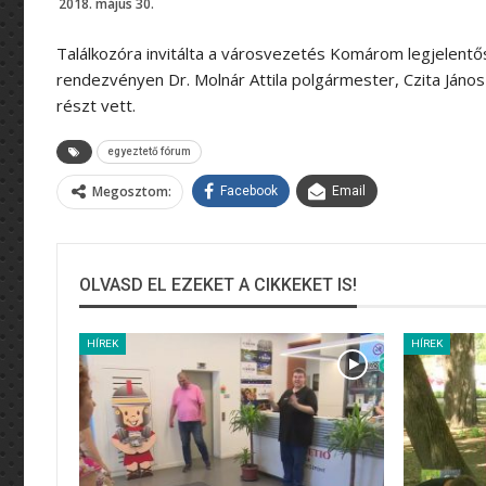
2018. május 30.
Találkozóra invitálta a városvezetés Komárom legjelentő
rendezvényen Dr. Molnár Attila polgármester, Czita Ján
részt vett.
egyeztető fórum
Megosztom:
Facebook
Email
OLVASD EL EZEKET A CIKKEKET IS!
HÍREK
HÍREK