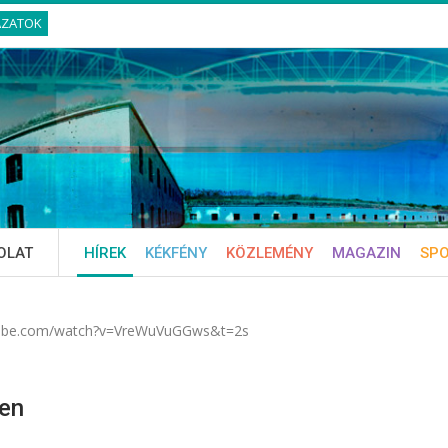
ÁZATOK
OLAT
HÍREK
KÉKFÉNY
KÖZLEMÉNY
MAGAZIN
SP
tube.com/watch?v=VreWuVuGGws&t=2s
en