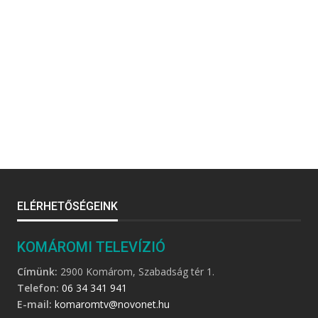
ELÉRHETŐSÉGEINK
KOMÁROMI TELEVÍZIÓ
Címünk:
2900 Komárom, Szabadság tér 1.
Telefon:
06 34 341 941
E-mail:
komaromtv@novonet.hu