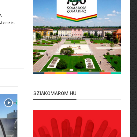
A
tere is
SZIAKOMAROM.HU