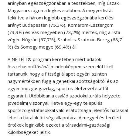
arányban egészségzónában a tesztekben, míg Észak-
Magyarországon a legkevesebben. A megyei listát
tekintve a három legjobb egészségzónába kerülési
arányt Budapesten (75,3%), Komárom-Esztergom
(73,3%) és Vas megyében (73,2%) mérték, míg a lista
végén Nógrád (67,7%), Szabolcs-Szatmár-Bereg (68,7
%) és Somogy megye (69,4%) áll.
A NETFIT® program keretében mért adatok
összehasonlításánál mindenképpen szem előtt kell
tartanunk, hogy a fittségi állapot egyéni szinten
nagymértékben függ a genetikai adottságoktól és az
egyén mozgásgazdag, sportos életvezetésétől
egyaránt. Utóbbiban a család szociokulturális helyzete,
jövedelmi viszonyai, illetve egy-egy település
sportszolgáltatásokkal való ellátottsága jelentős hatással
lehet a fiatalok fittségi állapotára. A megyei és területi
értékek leginkább ezeket a társadalmi-gazdasági
különbségeket jelzik.