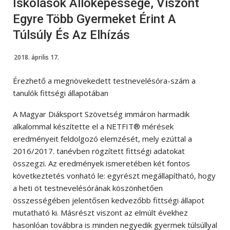
Iskolások Állóképessége, Viszont
Egyre Több Gyermeket Érint A
Túlsúly És Az Elhízás
2018. április 17.
Érezhető a megnövekedett testnevelésóra-szám a
tanulók fittségi állapotában
A Magyar Diáksport Szövetség immáron harmadik
alkalommal készítette el a NETFIT® mérések
eredményeit feldolgozó elemzését, mely ezúttal a
2016/2017. tanévben rögzített fittségi adatokat
összegzi. Az eredmények ismeretében két fontos
következtetés vonható le: egyrészt megállapítható, hogy
a heti öt testnevelésórának köszönhetően
összességében jelentősen kedvezőbb fittségi állapot
mutatható ki. Másrészt viszont az elmúlt évekhez
hasonlóan továbbra is minden negyedik gyermek túlsúllyal