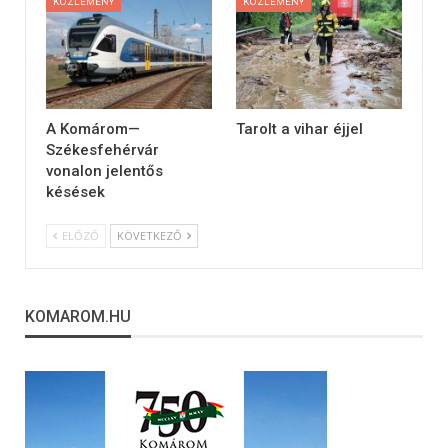
KÖZLEMÉNY
KÖZLEMÉNY
A Komárom—
Tarolt a vihar éjjel
Székesfehérvár
vonalon jelentős
késések
ELŐZŐ
KÖVETKEZŐ
KOMAROM.HU