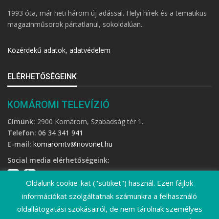
1993 óta, már heti három új adással. Helyi hírek és a tematikus
magazinműsorok pártatlanul, sokoldalúan.
Közérdekű adatok, adatvédelem
ELÉRHETŐSÉGEINK
KOMÁROMI TELEVÍZIÓ
Címünk:
2900 Komárom, Szabadság tér 1.
Telefon:
06 34 341 941
E-mail:
komaromtv@novonet.hu
Social media elérhetőségeink:
Oldalunk cookie-kat ("sütiket") használ. Ezen fájlok
információkat szolgáltatnak számunkra a felhasználó
oldallátogatási szokásairól, de nem tárolnak személyes