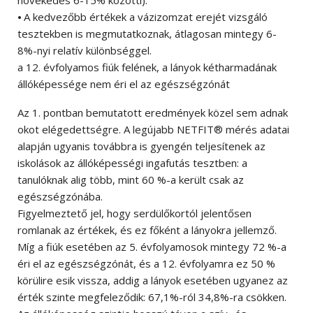
növekedés 6-15% közötti).
⦁ A kedvezőbb értékek a vázizomzat erejét vizsgáló
tesztekben is megmutatkoznak, átlagosan mintegy 6-
8%-nyi relatív különbséggel.
a 12. évfolyamos fiúk felének, a lányok kétharmadának
állóképessége nem éri el az egészségzónát
Az 1. pontban bemutatott eredmények közel sem adnak
okot elégedettségre. A legújabb NETFIT® mérés adatai
alapján ugyanis továbbra is gyengén teljesítenek az
iskolások az állóképességi ingafutás tesztben: a
tanulóknak alig több, mint 60 %-a került csak az
egészségzónába.
Figyelmeztető jel, hogy serdülőkortól jelentősen
romlanak az értékek, és ez főként a lányokra jellemző.
Míg a fiúk esetében az 5. évfolyamosok mintegy 72 %-a
éri el az egészségzónát, és a 12. évfolyamra ez 50 %
körülire esik vissza, addig a lányok esetében ugyanez az
érték szinte megfeleződik: 67,1%-ról 34,8%-ra csökken.