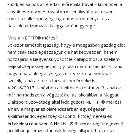
küzd, és sajnos az életkor előrehaladtával − különösen a
lányok esetében − továbbra is rendkívüli mértékben
romlik az állóképességi ingafutás eredménye, és a
fiatalok hátizomzata is aggasztóan gyenge.
Mi is a NETFIT® mérés?
Sokszor ismételt igazság, hogy a mozgásban gazdag élet
nem csak testi egészségünkre hat kedvezően, hanem
hozzájárul a kiegyensúlyozott lelkiállapothoz, a szellemi
teljesítőképességhez is. Így talán nem túlzás azt állítani,
hogy a fiatalok egészséges életvezetése nemcsak
szüleik, tanáraik, de a társadalom érdeke is.
A 2016/2017. tanévben a tanítók és testnevelő tanárok
már harmadszorra végezték el az iskolákban a Magyar
Diáksport Szövetség által kidolgozott NETFIT® mérést,
amely a magyar iskolarendszerben egységesen
alkalmazandó, egészségközpontú fittségmérési és
értékelési rendszer. A NETFIT® 9 mérés segítségével 4
profilban jellemzi a tanulók fittségi állapotát, ezek az