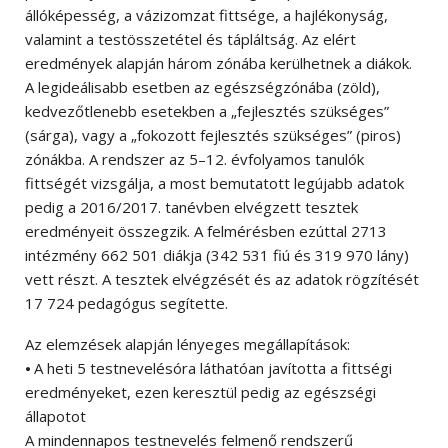
állóképesség, a vázizomzat fittsége, a hajlékonyság,
valamint a testösszetétel és tápláltság. Az elért
eredmények alapján három zónába kerülhetnek a diákok.
A legideálisabb esetben az egészségzónába (zöld),
kedvezőtlenebb esetekben a „fejlesztés szükséges”
(sárga), vagy a „fokozott fejlesztés szükséges” (piros)
zónákba. A rendszer az 5–12. évfolyamos tanulók
fittségét vizsgálja, a most bemutatott legújabb adatok
pedig a 2016/2017. tanévben elvégzett tesztek
eredményeit összegzik. A felmérésben ezúttal 2713
intézmény 662 501 diákja (342 531 fiú és 319 970 lány)
vett részt. A tesztek elvégzését és az adatok rögzítését
17 724 pedagógus segítette.
Az elemzések alapján lényeges megállapítások:
⦁ A heti 5 testnevelésóra láthatóan javította a fittségi
eredményeket, ezen keresztül pedig az egészségi
állapotot
A mindennapos testnevelés felmenő rendszerű