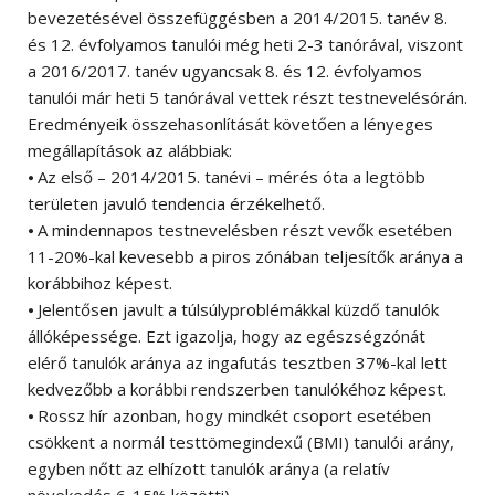
bevezetésével összefüggésben a 2014/2015. tanév 8.
és 12. évfolyamos tanulói még heti 2-3 tanórával, viszont
a 2016/2017. tanév ugyancsak 8. és 12. évfolyamos
tanulói már heti 5 tanórával vettek részt testnevelésórán.
Eredményeik összehasonlítását követően a lényeges
megállapítások az alábbiak:
⦁ Az első – 2014/2015. tanévi – mérés óta a legtöbb
területen javuló tendencia érzékelhető.
⦁ A mindennapos testnevelésben részt vevők esetében
11-20%-kal kevesebb a piros zónában teljesítők aránya a
korábbihoz képest.
⦁ Jelentősen javult a túlsúlyproblémákkal küzdő tanulók
állóképessége. Ezt igazolja, hogy az egészségzónát
elérő tanulók aránya az ingafutás tesztben 37%-kal lett
kedvezőbb a korábbi rendszerben tanulókéhoz képest.
⦁ Rossz hír azonban, hogy mindkét csoport esetében
csökkent a normál testtömegindexű (BMI) tanulói arány,
egyben nőtt az elhízott tanulók aránya (a relatív