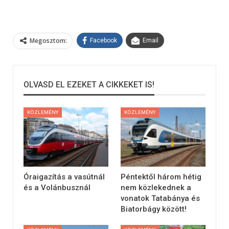
Megosztom:
Facebook
Email
OLVASD EL EZEKET A CIKKEKET IS!
KÖZLEMÉNY
KÖZLEMÉNY
Óraigazítás a vasútnál
Péntektől három hétig
és a Volánbusznál
nem közlekednek a
vonatok Tatabánya és
Biatorbágy között!