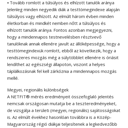
⦁ Tovább romlott a túlsúlyos és elhízott tanulók aránya
Jelenleg minden negyedik diák a testtömegindexe alapján
túlsúlyos vagy elhízott. Az elmúlt három évben minden
életkorban és mindkét nemben nőtt a túlsúlyos és
elhízott tanulók aránya. Fontos azonban megjegyezni,
hogy a mindennapos testnevelésben résztvevő
tanulóknak annak ellenére javult az állóképessége, hogy a
testtömegindexük romlott, ebből az következik, hogy a
rendszeres mozgás még a súlytöbblet ellenére is óriásit
lendíthet az egészségi állapoton, viszont a helyes
táplálkozásnak fel kell zárkóznia a mindennapos mozgás
mellé.
Megyei, regionális különbségek
A NETFIT® mérés eredményeit összefoglaló jelentés
nemcsak országosan mutatja be a teszteredményeket,
de vizsgálja a területi (megyei, regionális) sajátosságokat
is. Az elmúlt évekhez hasonlóan továbbra is a Közép-
Magyarország régió diákjai teljesítenek a legkedvezőbb