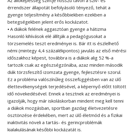
Az állóképesség szintje hosszú távon a szív- és
érrendszer állapotát befolyásoló tényező, tehát a
gyenge teljesítmény a későbbiekben ezekben a
betegségekben jelent erős kockázatot.
⦁ A diákok felének aggasztóan gyenge a hátizma
Hasonló kihívások elé állítják a pedagógusokat a
törzsemelés teszt eredményei is. Bár itt is észlelhető
némi (mintegy 4,4 százalékpontos) javulás az első mérési
időszakhoz képest, továbbra is a diákok alig 52 %-a
tartozik csak az egészségzónába, azaz minden második
diák törzsfeszítő izomzata gyenge, fejlesztésre szorul.
Ez a probléma valószínűleg összefüggésben van az ülő
élettevékenységek terjedésével, a képernyő előtt töltött
idő növekedésével. Ennek a tesztnek az eredményei is
igazolják, hogy már iskoláskorban mindent meg kell tenni
a diákok mozgásban, sportban gazdag életvezetésre
ösztönzése érdekében, mert az ülő életmód és a fizikai
inaktivitás növeli a tartás- és gerincproblémák
kialakulásának későbbi kockázatát is.