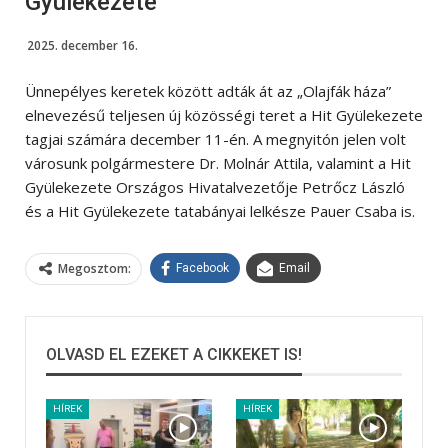
Gyülekezete
2025. december 16.
Ünnepélyes keretek között adták át az „Olajfák háza”
elnevezésű teljesen új közösségi teret a Hit Gyülekezete
tagjai számára december 11-én. A megnyitón jelen volt
városunk polgármestere Dr. Molnár Attila, valamint a Hit
Gyülekezete Országos Hivatalvezetője Petrőcz László
és a Hit Gyülekezete tatabányai lelkésze Pauer Csaba is.
Megosztom:
Facebook
Email
OLVASD EL EZEKET A CIKKEKET IS!
HÍREK
HÍREK