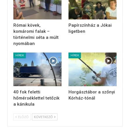
Római kövek,
Papírszínház a Jókai
komáromi falak –
ligetben
történelmi séta a múlt
nyomában
HÍREK
HÍREK
40 fok feletti
Horgásztábor a szőnyi
hőmérséklettel tetőzik
Kórház-tónál
a kánikula
ELŐZŐ
KÖVETKEZŐ