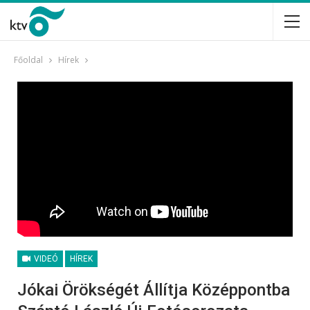
Főoldal
Hírek
VIDEÓ
HÍREK
Jókai Örökségét Állítja Középpontba