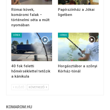
Római kövek,
Papírszínház a Jókai
komáromi falak –
ligetben
történelmi séta a múlt
nyomában
HÍREK
HÍREK
40 fok feletti
Horgásztábor a szőnyi
hőmérséklettel tetőzik
Kórház-tónál
a kánikula
ELŐZŐ
KÖVETKEZŐ
KOMAROM.HU