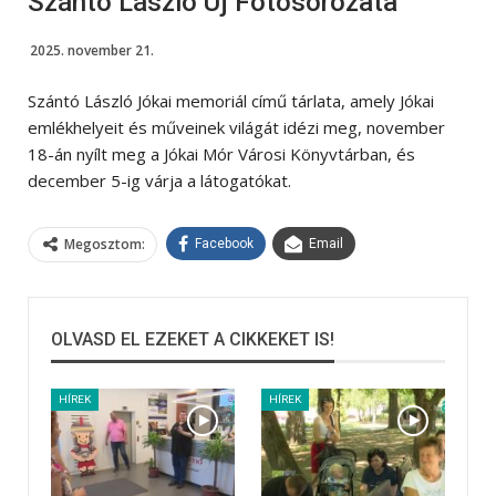
Szántó László Új Fotósorozata
2025. november 21.
Szántó László Jókai memoriál című tárlata, amely Jókai
emlékhelyeit és műveinek világát idézi meg, november
18-án nyílt meg a Jókai Mór Városi Könyvtárban, és
december 5-ig várja a látogatókat.
Megosztom:
Facebook
Email
OLVASD EL EZEKET A CIKKEKET IS!
HÍREK
HÍREK