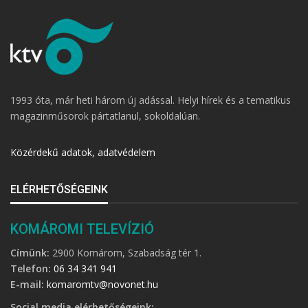
1993 óta, már heti három új adással. Helyi hírek és a tematikus
magazinműsorok pártatlanul, sokoldalúan.
Közérdekű adatok, adatvédelem
ELÉRHETŐSÉGEINK
KOMÁROMI TELEVÍZIÓ
Címünk:
2900 Komárom, Szabadság tér 1.
Telefon:
06 34 341 941
E-mail:
komaromtv@novonet.hu
Social media elérhetőségeink: