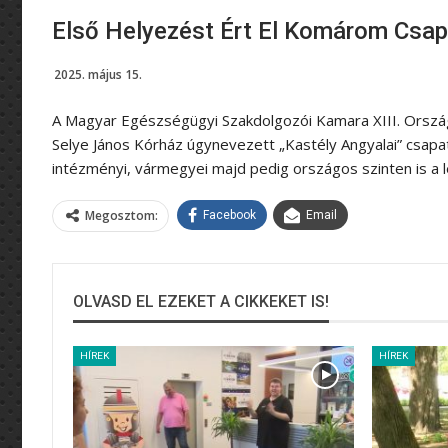
Első Helyezést Ért El Komárom Csa
2025. május 15.
A Magyar Egészségügyi Szakdolgozói Kamara XIII. Orsz
Selye János Kórház úgynevezett „Kastély Angyalai” csapa
intézményi, vármegyei majd pedig országos szinten is a l
Megosztom:
Facebook
Email
OLVASD EL EZEKET A CIKKEKET IS!
HÍREK
HÍREK