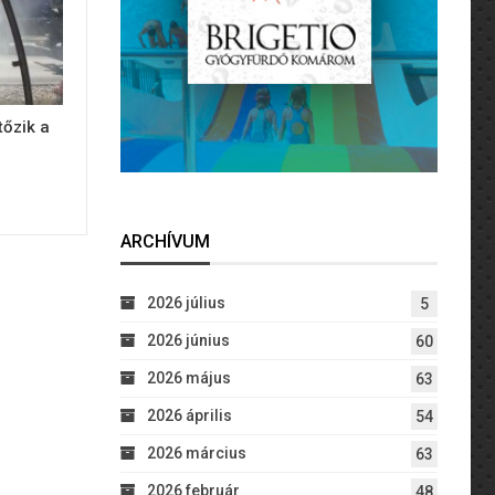
tőzik a
ARCHÍVUM
2026 július
5
2026 június
60
2026 május
63
2026 április
54
2026 március
63
2026 február
48