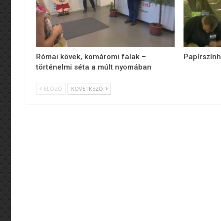
Római kövek, komáromi falak –
Papírszính
történelmi séta a múlt nyomában
ELŐZŐ
KÖVETKEZŐ