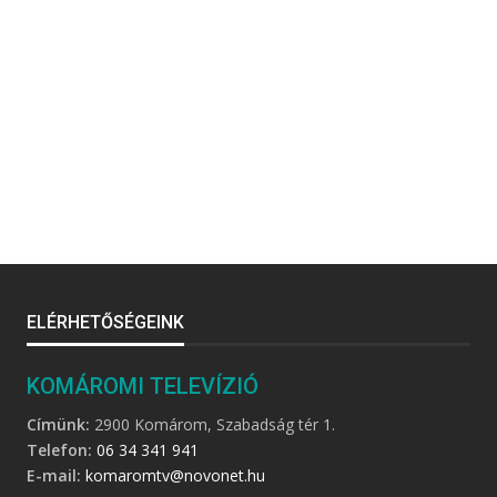
ELÉRHETŐSÉGEINK
KOMÁROMI TELEVÍZIÓ
Címünk:
2900 Komárom, Szabadság tér 1.
Telefon:
06 34 341 941
E-mail:
komaromtv@novonet.hu