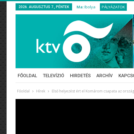
Ma:
Ibolya
PÁLYÁZATOK
2026. AUGUSZTUS 7., PÉNTEK
FŐOLDAL
TELEVÍZIÓ
HIRDETÉS
ARCHÍV
KAPCS
Főoldal
Hírek
Első helyezést ért el Komárom csapata az orszá