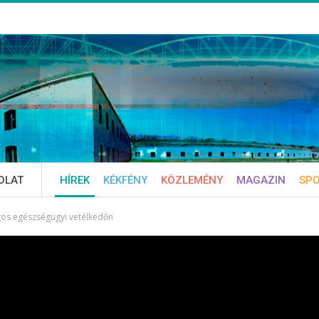
OLAT
HÍREK
KÉKFÉNY
KÖZLEMÉNY
MAGAZIN
SP
gos egészségügyi vetélkedőn