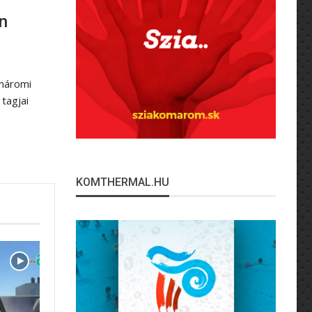
n
máromi
tagjai
KOMTHERMAL.HU