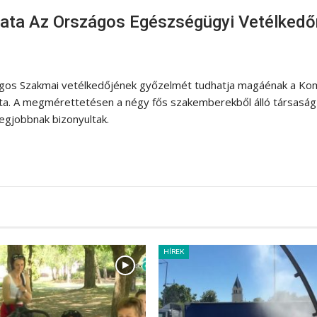
pata Az Országos Egészségügyi Vetélkedő
ágos Szakmai vetélkedőjének győzelmét tudhatja magáénak a Ko
ta. A megmérettetésen a négy fős szakemberekből álló társaság 
egjobbnak bizonyultak.
HÍREK