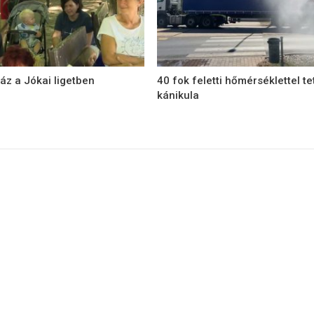
áz a Jókai ligetben
40 fok feletti hőmérséklettel te
kánikula