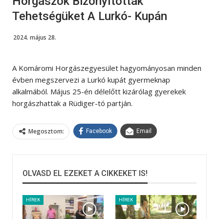
Horgászok Bizonyították
Tehetségüket A Lurkó- Kupán
2024. május 28.
A Komáromi Horgászegyesület hagyományosan minden
évben megszervezi a Lurkó kupát gyermeknap
alkalmából. Május 25-én délelőtt kizárólag gyerekek
horgászhattak a Rüdiger-tó partján.
Megosztom:
Facebook
Email
OLVASD EL EZEKET A CIKKEKET IS!
HÍREK
HÍREK