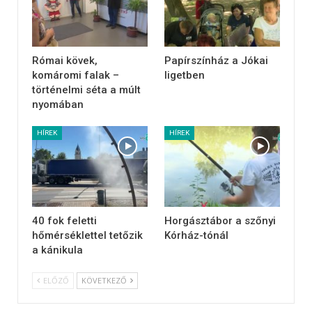
Római kövek,
Papírszínház a Jókai
komáromi falak –
ligetben
történelmi séta a múlt
nyomában
HÍREK
HÍREK
40 fok feletti
Horgásztábor a szőnyi
hőmérséklettel tetőzik
Kórház-tónál
a kánikula
ELŐZŐ
KÖVETKEZŐ