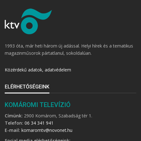
1993 óta, már heti három új adással. Helyi hírek és a tematikus
magazinműsorok pártatlanul, sokoldalúan.
Közérdekű adatok, adatvédelem
ELÉRHETŐSÉGEINK
KOMÁROMI TELEVÍZIÓ
Címünk:
2900 Komárom, Szabadság tér 1.
Telefon:
06 34 341 941
E-mail:
komaromtv@novonet.hu
Social media elérhetőségeink: