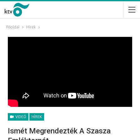
Főoldal
Hírek
VIDEÓ
HÍREK
Ismét Megrendezték A Szasza