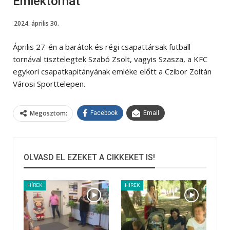
Emléktornát
2024. április 30.
Április 27-én a barátok és régi csapattársak futball
tornával tisztelegtek Szabó Zsolt, vagyis Szasza, a KFC
egykori csapatkapitányának emléke előtt a Czibor Zoltán
Városi Sporttelepen.
Megosztom:
Facebook
Email
OLVASD EL EZEKET A CIKKEKET IS!
HÍREK
HÍREK