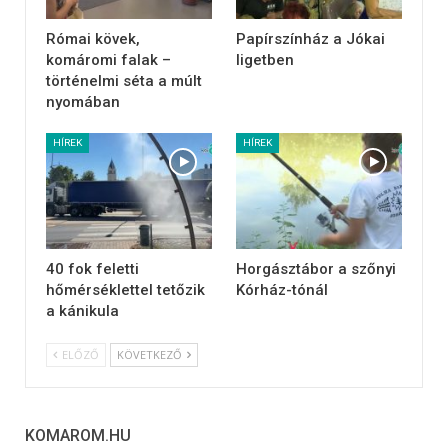
Római kövek,
Papírszínház a Jókai
komáromi falak –
ligetben
történelmi séta a múlt
nyomában
HÍREK
HÍREK
40 fok feletti
Horgásztábor a szőnyi
hőmérséklettel tetőzik
Kórház-tónál
a kánikula
ELŐZŐ
KÖVETKEZŐ
KOMAROM.HU