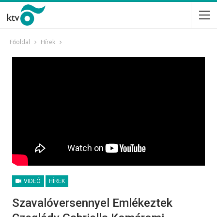
Főoldal
Hírek
VIDEÓ
HÍREK
Szavalóversennyel Emlékeztek