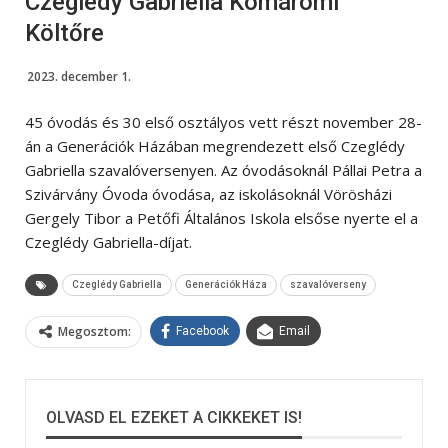
Czeglédy Gabriella Komáromi
Költőre
2023. december 1.
45 óvodás és 30 első osztályos vett részt november 28-
án a Generációk Házában megrendezett első Czeglédy
Gabriella szavalóversenyen. Az óvodásoknál Pállai Petra a
Szivárvány Óvoda óvodása, az iskolásoknál Vörösházi
Gergely Tibor a Petőfi Általános Iskola elsőse nyerte el a
Czeglédy Gabriella-díjat.
Czeglédy Gabriella
Generációk Háza
szavalóverseny
Megosztom:
Facebook
Email
OLVASD EL EZEKET A CIKKEKET IS!