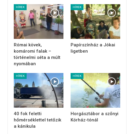
HÍREK
HÍREK
Római kövek,
Papírszínház a Jókai
komáromi falak –
ligetben
történelmi séta a múlt
nyomában
HÍREK
HÍREK
40 fok feletti
Horgásztábor a szőnyi
hőmérséklettel tetőzik
Kórház-tónál
a kánikula