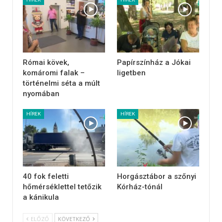
Római kövek,
Papírszínház a Jókai
komáromi falak –
ligetben
történelmi séta a múlt
nyomában
HÍREK
HÍREK
40 fok feletti
Horgásztábor a szőnyi
hőmérséklettel tetőzik
Kórház-tónál
a kánikula
ELŐZŐ
KÖVETKEZŐ