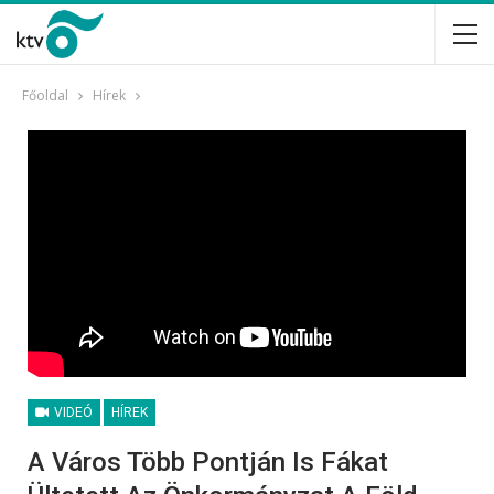
Főoldal
Hírek
VIDEÓ
HÍREK
A Város Több Pontján Is Fákat