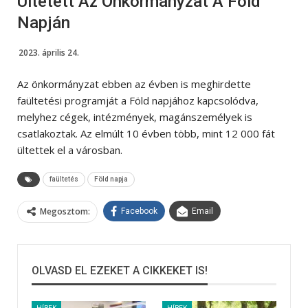
Ültetett Az Önkormányzat A Föld
Napján
2023. április 24.
Az önkormányzat ebben az évben is meghirdette
faültetési programját a Föld napjához kapcsolódva,
melyhez cégek, intézmények, magánszemélyek is
csatlakoztak. Az elmúlt 10 évben több, mint 12 000 fát
ültettek el a városban.
faültetés
Föld napja
Megosztom:
Facebook
Email
OLVASD EL EZEKET A CIKKEKET IS!
HÍREK
HÍREK